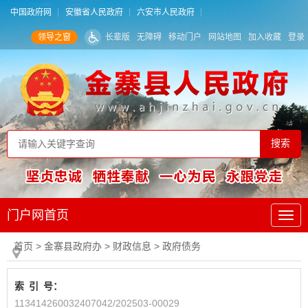
中国政府网
安徽省人民政府
六安市人民政府
领导之窗
长辈版
无障碍
移动门户
网站地图
加入收藏
登录
门户网首页
首页
> 金寨县政府办
>
财政信息
>
政府债务
索
引
号：
113414260032407042/202503-00029