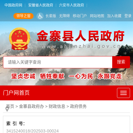
中国政府网
安徽省人民政府
六安市人民政府
领导之窗
长辈版
无障碍
移动门户
网站地图
加入收藏
登录
门户网首页
首页
> 金寨县政府办
>
财政信息
>
政府债务
索
引
号：
3415240018/202503-00024