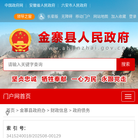
中国政府网
安徽省人民政府
六安市人民政府
领导之窗
长辈版
无障碍
移动门户
网站地图
加入收藏
登录
门户网首页
首页
> 金寨县政府办
>
财政信息
>
政府债务
索
引
号：
3415240018/202508-00129