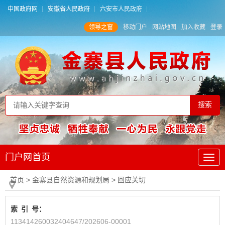
中国政府网
安徽省人民政府
六安市人民政府
领导之窗
移动门户
网站地图
加入收藏
登录
门户网首页
首页
> 金寨县自然资源和规划局
>
回应关切
索
引
号：
113414260032404647/202606-00001