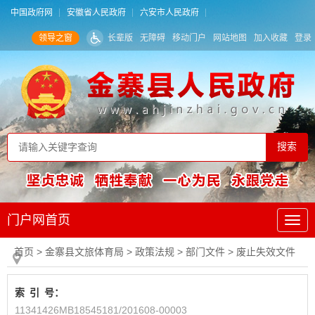
中国政府网
安徽省人民政府
六安市人民政府
领导之窗
长辈版
无障碍
移动门户
网站地图
加入收藏
登录
门户网首页
首页
> 金寨县文旅体育局
>
政策法规
>
部门文件
>
废止失效文件
索
引
号：
11341426MB18545181/201608-00003