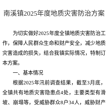
南
溪
镇
202
5
年度地质灾害防治方案
为切实做好
2025
年度全镇地质灾害防治工
作，保障人民群众生命和财产安全，减少地质
灾害造成的损失，结合我镇实际情况，特制订
本方案。
一、基本情况
根据
2025
年汛前调查结果，截至
3
月底，
全镇共有地质灾害隐患点
4
处，主要类型有滑
坡、崩塌等，受威胁群众
8
户
34
人，威胁财产