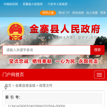
中国政府网
安徽省人民政府
六安市人民政府
领导之窗
移动门户
网站地图
加入收藏
登录
门户网首页
首页
> 金寨县南溪镇
>
政策文件
索
引
号：
11341426003240288A/202504-00056