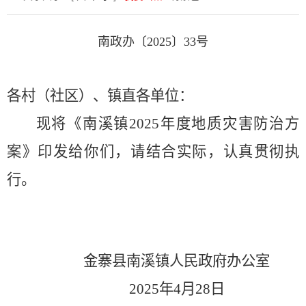
南政办〔
202
5
〕
33
号
各村（
社区
）、镇直各单位：
现将《南溪镇
202
5
年度地质灾害防治方
案》印发给你们，请结合实际，认真贯彻执
行。
金寨县南溪镇人民政府办公室
202
5
年
4
月
2
8
日