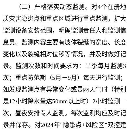
（二）严格落实动态监测
。
对
4
个在册地
质灾害隐患点和重点区域进行重点监测，扩大
监测设备安装范围，明确监测责任人和监测信
息员。监测内容主要有坡体裂缝的宽度、长度
变化以及裂缝相对位移等情况，并及时做好记
录。监测次数和时间要求为：旱季每月监测
3
次；重点防范期（
5
月－
9
月）每天进行监测；
如发现监测点有异常变化或暴雨天气时（特别
是
12
小时降水量达
50mm
以上时）
2
小时监测一
次，昼夜安排专人监测。每次监测均应及时记
录并保存。对
2024
年
“
隐患点
+
风险区
”
双控建