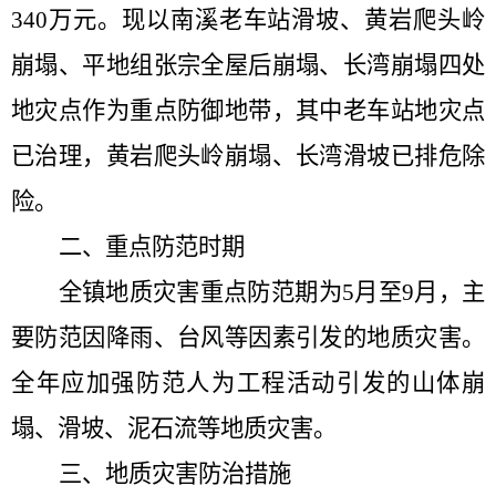
3
40
万元。现
以
南溪老车站滑坡、黄岩爬头岭
崩塌、
平地组
张宗全屋后崩塌、长湾
崩塌四处
地灾点作为重点防御地带，其中老车站地灾点
已治理，黄岩爬头岭崩塌、长湾滑坡
已排危除
险
。
二、重点防范时期
全镇地质灾害重点防范期为
5
月至
9
月，主
要防范因降雨、台风等因素引发的地质灾害。
全年应加强防范人为工程活动引发的山体崩
塌、滑坡、泥石流等地质灾害。
三、地质灾害防治措施