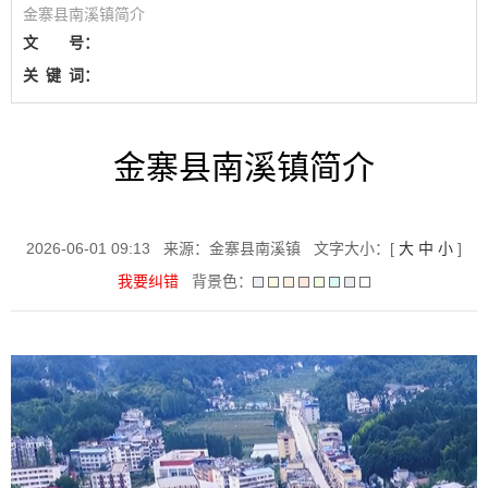
金寨县南溪镇简介
文 号：
关
键
词：
金寨县南溪镇简介
2026-06-01 09:13
来源：金寨县南溪镇
文字大小：[
大
中
小
]
我要纠错
背景色：