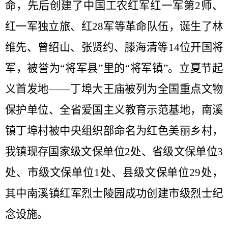
命，先后创建了中国工农红军红一军第
2
师、
红一军独立旅、红
28
军等
革命队伍，诞生了林
维先、曾绍山、张贤约、滕海清等
14
位开国将
军，被誉为
“
将军县
”
里的
“
将军镇
”
。立夏节起
义首发地
——
丁埠大王庙被列为全国重点文物
保护单位、全省爱国主义教育示范基地，南溪
镇丁埠村被中央组织部命名为红色美丽乡村，
我镇现存国家级文保单位
2
处、省级文保单位
3
处、市级文保单位
1
处、县级文保单位
29
处，
其中南溪镇红军烈士陵园
成功创建市级烈士纪
念设施
。