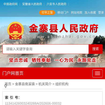
中国政府网
安徽省人民政府
六安市人民政府
领导之窗
移动门户
网站地图
加入收藏
登录
门户网首页
首页
> 金寨县南溪镇
>
机关简介
>
组织机构
索
引
号：
11341426003240288A/202606-00032