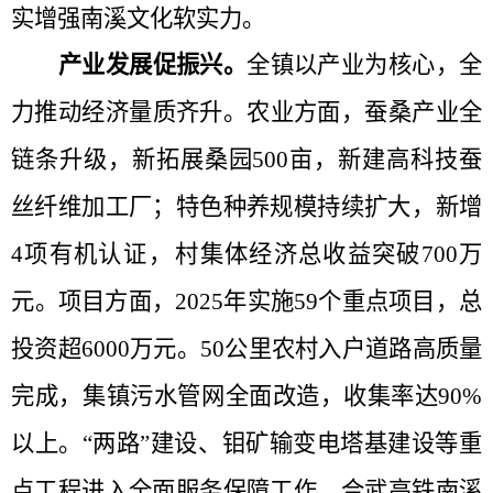
实增强南溪文化软实力。
产业发展促振兴
。
全镇以产业为核心，全
力推动经济量质齐升。农业方面，蚕
桑产业全
链条升级，新拓展桑园
500亩，新建高科技蚕
丝纤维加工厂
；特色种养规模持续扩大，
‌新增
4项有机认证‌，‌村集体经济总收益突破700万
元‌。
项目方面，
2025年实施59个重点项目，总
投资超‌6000万元‌。‌50公里农村入户道路‌高质量
完成，‌集镇污水管网‌全面改造，收集率达‌90%‌
以上。“两路”建设、钼矿输变电塔基建设等重
点工程进入全面服务保障工作。‌合武高铁南溪