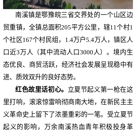
南溪镇是鄂豫皖三省交界处的一个山区边
贸重镇，全镇总面积
205
平方公里，辖
11
个村
1
个社区
167
个村民组，
1.4
万户
5.4
万人，镇区人
口近
3
万人（其中流动人口
3000
人）。
境内生
态优良、商贸活跃，经济社会发展呈现稳中有
进、质效双升的良好态势。
红色故里话初心。
立夏节起义第一枪在这
里打响，滚滚惊雷响彻商南大地，在新民主主
义革命史上留下了浓墨重彩的一笔。受立夏节
起义的影响，万余南溪热血青年积极投身革