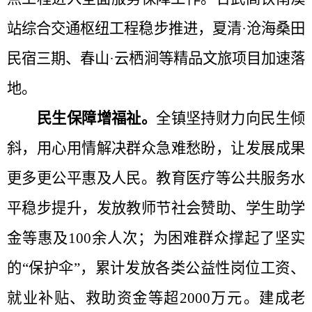
站综合交通枢纽工程稳步推进，夏清·沧海桑田
民宿三期、春山·云栖涧等精品文旅项目加速落
地。
民生保障增福祉。
全镇
坚持财力向民生倾
斜，用心用情解决群众急难愁盼，让发展成果
更多更公平惠及人民
。教育医疗等公共服务水
平稳步提升，发放教师节社会赞助、学生助学
金等惠及
‌100余人次‌；为困难群众撑起了坚实
的“保护伞”，
累计
发放各类公益性岗位工资、
就业补贴、救助资金
等
超
‌2000万元‌。建成老