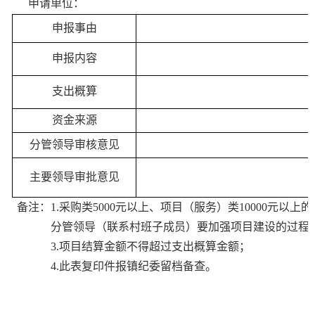
申请单位：
申报事由
申报内容
支出概算
资金来源
分管领导审核意见
主要领导审批意见
备注：
1.
采购类
5000
元以上、项目（服务）类
10000
元以上的
分管领导（联系村班子成员）要加强项目建设的过程
3.
项目结算金额不得超过支出概算金额；
4.
此表复印件报镇纪委留档备查。