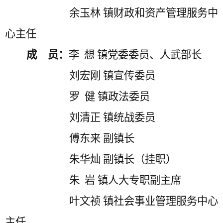
余玉林
镇财政和资产管理服务中
心主任
成
员：
李
想 镇党委委员、人武部长
刘宏刚
镇宣传委员
罗
健 镇政法委员
刘清正
镇统战委员
傅东来
副镇长
朱华灿
副镇长（挂职）
朱
岩 镇人大专职副主席
叶文祯
镇社会事业管理服务中心
主任