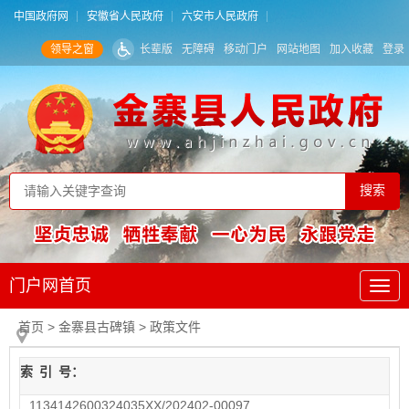
中国政府网
安徽省人民政府
六安市人民政府
领导之窗
长辈版
无障碍
移动门户
网站地图
加入收藏
登录
门户网首页
首页
> 金寨县古碑镇
>
政策文件
索
引
号：
1134142600324035XX/202402-00097