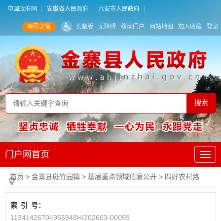
中国政府网
安徽省人民政府
六安市人民政府
领导之窗
长辈版
无障碍
移动门户
网站地图
加入收藏
登录
门户网首页
首页
> 金寨县斑竹园镇
>
基层重点领域信息公开
>
四好农村路
索
引
号：
11341426704955948H/202603-00059