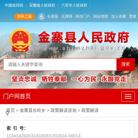
中国政府网
安徽省人民政府
六安市人民政府
领导之窗
长辈版
无障碍
移动门户
网站地图
加入收藏
登录
门户网首页
首页
> 金寨县长岭乡
>
政策解读咨询
>
政策解读
索
引
号：
11341426003240368X/202604-00014