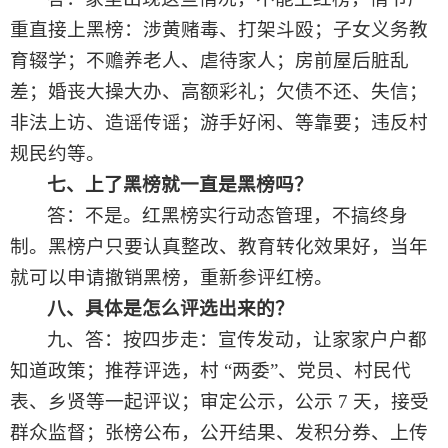
重直接上黑榜：涉黄赌毒、打架斗殴；子女义务教
育辍学；不赡养老人、虐待家人；房前屋后脏乱
差；婚丧大操大办、高额彩礼；欠债不还、失信；
非法上访、造谣传谣；游手好闲、等靠要；违反村
规民约等。
七、上了黑榜就一直是黑榜吗？
答：不是。红黑榜实行动态管理，不搞终身
制。黑榜户只要认真整改、教育转化效果好，当年
就可以申请撤销黑榜，重新参评红榜。
八、
具体是怎么评选出来的？
九、
答：按四步走：宣传发动，让家家户户都
知道政策；推荐评选，村
“两委”、党员、村民代
表、乡贤等一起评议；审定公示，公示 7 天，接受
群众监督；张榜公布，公开结果、发积分券、上传