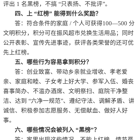
评出 1 名黑榜，不搞 “只表扬、不批评”。
四、上
“红榜” 能得到什么奖励？
答：符合条件的家庭
/ 个人可获得100—500 分
文明积分，积分可在振风超市兑换生活用品；同时
公开表彰、宣传先进事迹，获评各类荣誉的还可优
先上红榜。
五、
哪些行为容易拿到积分？
答：创业致富、带动乡亲就业增收、孝老爱
亲、家庭和睦、子女考上好大学、参军入伍、婚丧
喜事简办、不滥办酒席、文明祭扫、庭院干净整
洁、达到
“六净一规范”、遵纪守法、调解矛盾、讲
诚信、积极参加志愿服务、无偿献血、做好人好
事。
六、哪些情况会被列入
“黑榜”？
答：家里出现这些情况，不能上红榜，情节严