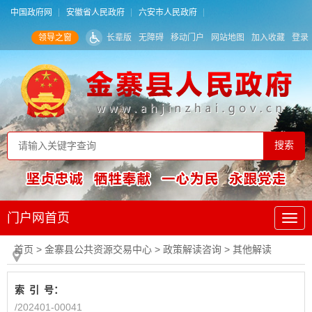
中国政府网
安徽省人民政府
六安市人民政府
领导之窗
长辈版
无障碍
移动门户
网站地图
加入收藏
登录
门户网首页
首页
> 金寨县公共资源交易中心
>
政策解读咨询
>
其他解读
索
引
号：
/202401-00041