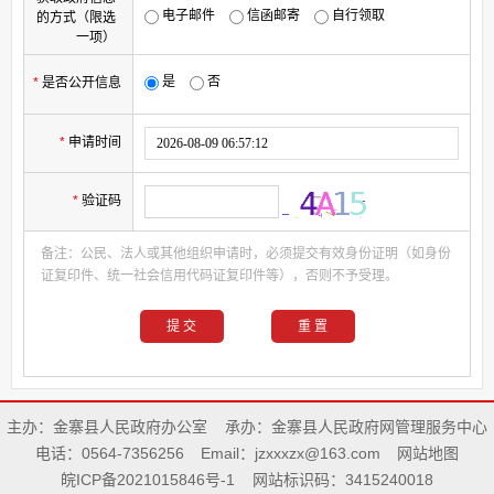
电子邮件
信函邮寄
自行领取
的方式（限选
一项）
是
否
*
是否公开信息
*
申请时间
*
验证码
备注：公民、法人或其他组织申请时，必须提交有效身份证明（如身份
证复印件、统一社会信用代码证复印件等），否则不予受理。
主办：金寨县人民政府办公室
承办：金寨县人民政府网管理服务中心
电话：0564-7356256
Email：jzxxxzx@163.com
网站地图
皖ICP备2021015846号-1
网站标识码：3415240018