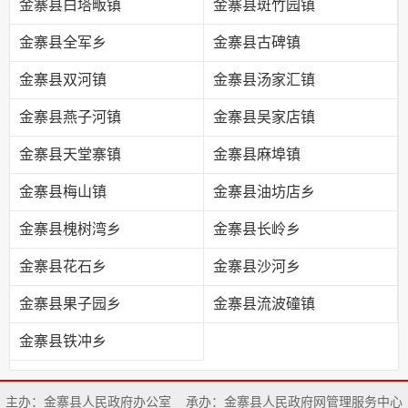
金寨县白塔畈镇
金寨县斑竹园镇
金寨县全军乡
金寨县古碑镇
金寨县双河镇
金寨县汤家汇镇
金寨县燕子河镇
金寨县吴家店镇
金寨县天堂寨镇
金寨县麻埠镇
金寨县梅山镇
金寨县油坊店乡
金寨县槐树湾乡
金寨县长岭乡
金寨县花石乡
金寨县沙河乡
金寨县果子园乡
金寨县流波䃥镇
金寨县铁冲乡
主办：金寨县人民政府办公室
承办：金寨县人民政府网管理服务中心