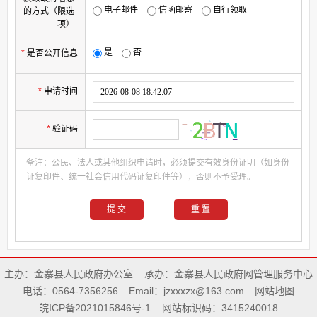
电子邮件
信函邮寄
自行领取
的方式（限选
一项）
是
否
*
是否公开信息
*
申请时间
*
验证码
备注：公民、法人或其他组织申请时，必须提交有效身份证明（如身份
证复印件、统一社会信用代码证复印件等），否则不予受理。
主办：金寨县人民政府办公室
承办：金寨县人民政府网管理服务中心
电话：0564-7356256
Email：jzxxxzx@163.com
网站地图
皖ICP备2021015846号-1
网站标识码：3415240018