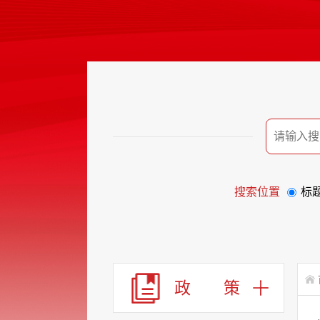
搜索位置
标
政 策