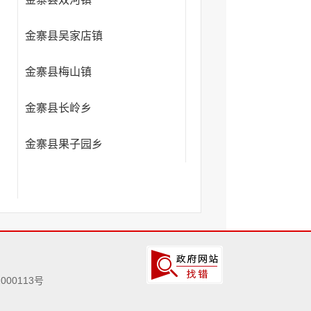
金寨县吴家店镇
金寨县梅山镇
金寨县长岭乡
金寨县果子园乡
000113号