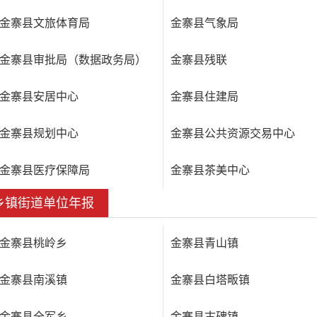
金寨县文旅体育局
金寨县气象局
金寨县审批局（数据政务局）
金寨县残联
金寨县安居中心
金寨县住建局
金寨县规划中心
金寨县公共资源交易中心
金寨县医疗保障局
金寨县茶美中心
乡镇街道单位年报
金寨县桃岭乡
金寨县青山镇
金寨县南溪镇
金寨县白塔畈镇
金寨县全军乡
金寨县古碑镇