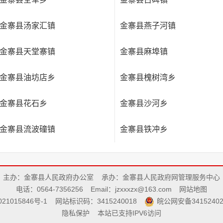
金寨县汤家汇镇
金寨县燕子河镇
金寨县天堂寨镇
金寨县麻埠镇
金寨县油坊店乡
金寨县槐树湾乡
金寨县花石乡
金寨县沙河乡
金寨县流波䃥镇
金寨县铁冲乡
主办：金寨县人民政府办公室
承办：金寨县人民政府网管理服务中心
电话：0564-7356256
Email：jzxxxzx@163.com
网站地图
21015846号-1
网站标识码：3415240018
皖公网安备34152402
隐私保护
本站已支持IPV6访问