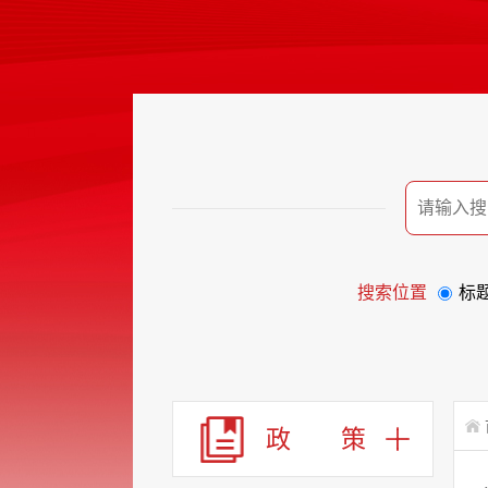
搜索位置
标
政 策