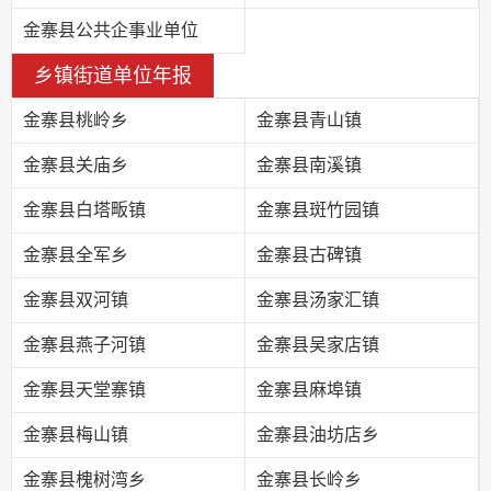
金寨县公共企事业单位
乡镇街道单位年报
金寨县桃岭乡
金寨县青山镇
金寨县关庙乡
金寨县南溪镇
金寨县白塔畈镇
金寨县斑竹园镇
金寨县全军乡
金寨县古碑镇
金寨县双河镇
金寨县汤家汇镇
金寨县燕子河镇
金寨县吴家店镇
金寨县天堂寨镇
金寨县麻埠镇
金寨县梅山镇
金寨县油坊店乡
金寨县槐树湾乡
金寨县长岭乡