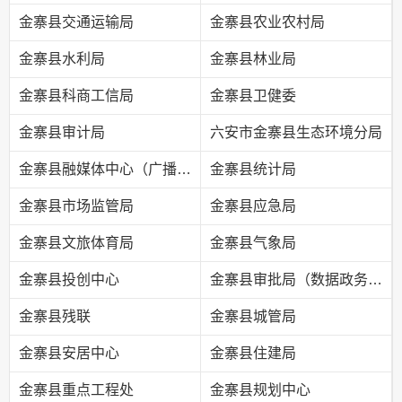
金寨县交通运输局
金寨县农业农村局
金寨县水利局
金寨县林业局
金寨县科商工信局
金寨县卫健委
金寨县审计局
六安市金寨县生态环境分局
金寨县融媒体中心（广播电视台）
金寨县统计局
金寨县市场监管局
金寨县应急局
金寨县文旅体育局
金寨县气象局
金寨县投创中心
金寨县审批局（数据政务局）
金寨县残联
金寨县城管局
金寨县安居中心
金寨县住建局
金寨县重点工程处
金寨县规划中心