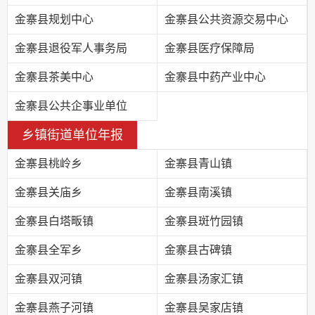
金寨县规划中心
金寨县公共资源交易中心
金寨县退役军人事务局
金寨县医疗保障局
金寨县茶美中心
金寨县中药产业中心
金寨县公共企事业单位
乡镇街道单位年报
金寨县桃岭乡
金寨县青山镇
金寨县关庙乡
金寨县南溪镇
金寨县白塔畈镇
金寨县斑竹园镇
金寨县全军乡
金寨县古碑镇
金寨县双河镇
金寨县汤家汇镇
金寨县燕子河镇
金寨县吴家店镇