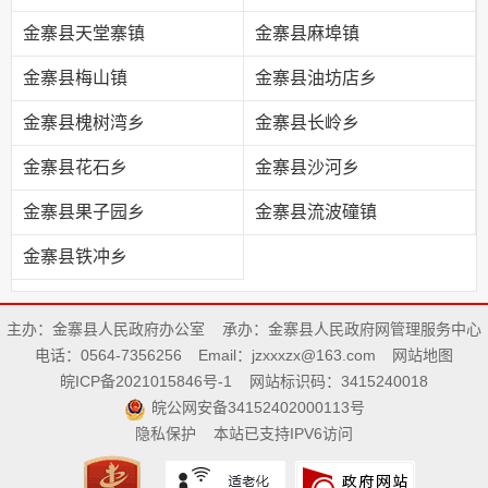
金寨县天堂寨镇
金寨县麻埠镇
金寨县梅山镇
金寨县油坊店乡
金寨县槐树湾乡
金寨县长岭乡
金寨县花石乡
金寨县沙河乡
金寨县果子园乡
金寨县流波䃥镇
金寨县铁冲乡
主办：金寨县人民政府办公室
承办：金寨县人民政府网管理服务中心
电话：0564-7356256
Email：jzxxxzx@163.com
网站地图
皖ICP备2021015846号-1
网站标识码：3415240018
皖公网安备34152402000113号
隐私保护
本站已支持IPV6访问