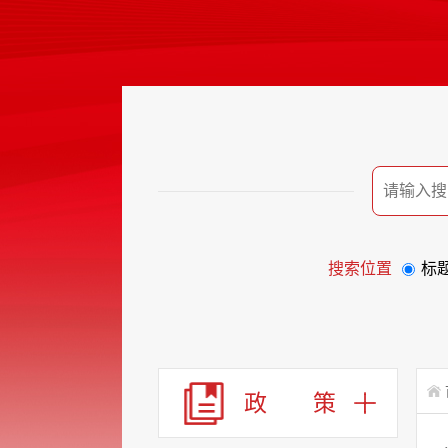
搜索位置
标
政 策