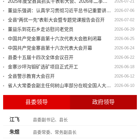
2025年度全县真抓实干表彰大会、2026年二季度工作会议及重点领域突出问题警示会暨半年经济形势分析会召开
2026-07-21
董益乐强调：认真学习贯彻习近平总书记重要讲话精神 弘扬伟大建党精神 以高质量党建引领老区高质量发展
2026-07-06
全县“两优一先”表彰大会暨专题党课报告会召开
2026-07-02
董益乐到花石乡走访慰问老党员
2026-06-29
中国共产党金寨县第十六次代表大会胜利闭幕
2026-06-25
中国共产党金寨县第十六次代表大会开幕
2026-06-24
县委十五届十四次全体会议召开
2026-06-22
金寨沙坪沟钼矿选矿项目正式开工
2026-06-18
全县警示教育大会召开
2026-06-12
省人大常委会副主任何树山率部分在皖全国人大代表到我县调研全域旅游高质量发展
2026-06-10
县委领导
政府领导
江飞
县委副书记、县长
朱煜
县委常委、常务副县长