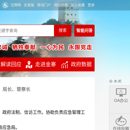
无障碍
长辈版
移动门户
网站地图
加入收藏
登录
智能
问答
解读回应
走进金寨
政府数据
、局长、督察长
OA办公
、政府法制、信访工作。协助负责应急管理工
县应急局。
在线投稿