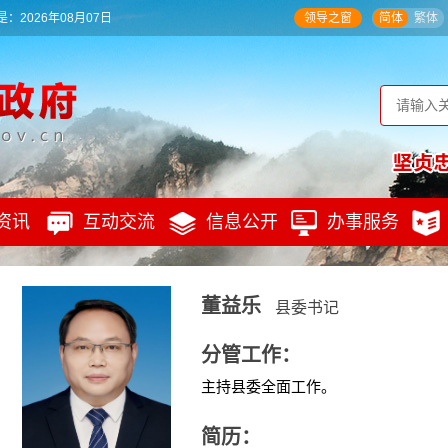
：2026年08月07日
领导之窗
简体
繁体
资讯
互动交流
信息公开
办事服务
董益乐
县委书记
分管工作：
主持县委全面工作。
简历：