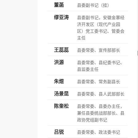
董菡
县委副书记（挂）
缪亚涛
县委副书记，安徽金寨经
济开发区（现代产业园
区）党工委书记、管委会
主任
王蕊蕊
县委常委、宣传部部长
洪源
县委常委、县纪委书记、
县监委主任
朱煜
县委常委、常务副县长
汤景昆
县委常委、县人武部部长
陈奎松
县委常委、县委办主任，
兼任县委统战部部长、县
政协党组副书记
吕锐
县委常委、政法委书记