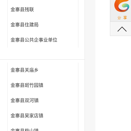
）
金寨县残联
返回顶部
金寨县住建局
金寨县公共企事业单位
金寨县关庙乡
金寨县斑竹园镇
金寨县双河镇
金寨县吴家店镇
金寨县梅山镇