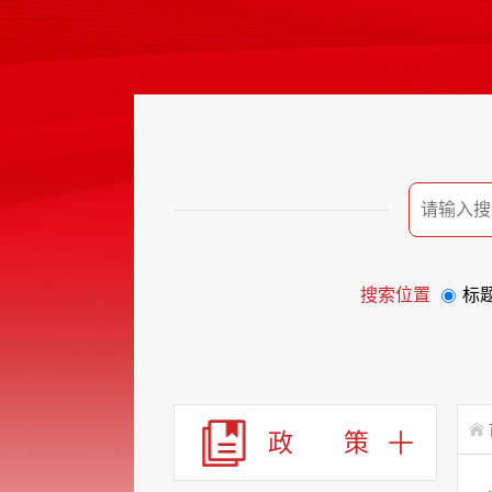
搜索位置
标
政 策