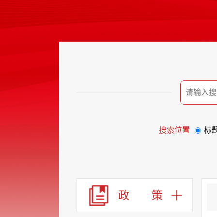
搜索位置
标
政 策