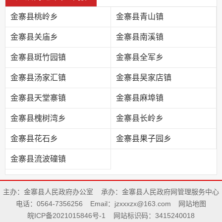
金寨县桃岭乡
金寨县青山镇
金寨县关庙乡
金寨县南溪镇
金寨县斑竹园镇
金寨县全军乡
金寨县汤家汇镇
金寨县吴家店镇
金寨县天堂寨镇
金寨县麻埠镇
金寨县槐树湾乡
金寨县长岭乡
金寨县花石乡
金寨县果子园乡
金寨县流波䃥镇
主办：金寨县人民政府办公室
承办：金寨县人民政府网管理服务中心
电话：0564-7356256
Email：jzxxxzx@163.com
网站地图
皖ICP备2021015846号-1
网站标识码：3415240018