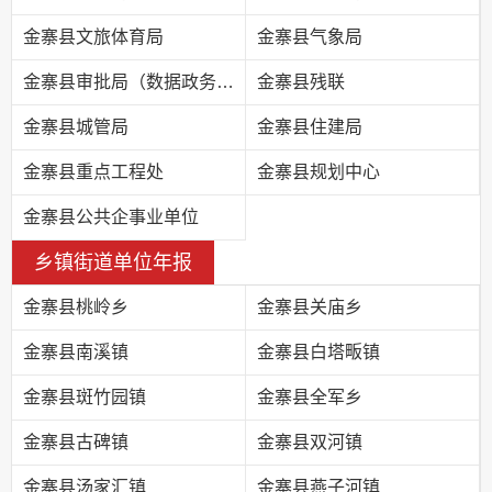
金寨县文旅体育局
金寨县气象局
金寨县审批局（数据政务局）
金寨县残联
金寨县城管局
金寨县住建局
金寨县重点工程处
金寨县规划中心
金寨县公共企事业单位
乡镇街道单位年报
金寨县桃岭乡
金寨县关庙乡
金寨县南溪镇
金寨县白塔畈镇
金寨县斑竹园镇
金寨县全军乡
金寨县古碑镇
金寨县双河镇
金寨县汤家汇镇
金寨县燕子河镇