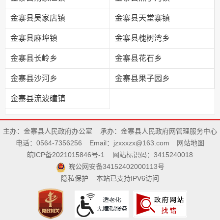
金寨县吴家店镇
金寨县天堂寨镇
金寨县麻埠镇
金寨县槐树湾乡
金寨县长岭乡
金寨县花石乡
金寨县沙河乡
金寨县果子园乡
金寨县流波䃥镇
主办：金寨县人民政府办公室
承办：金寨县人民政府网管理服务中心
电话：0564-7356256
Email：jzxxxzx@163.com
网站地图
皖ICP备2021015846号-1
网站标识码：3415240018
皖公网安备34152402000113号
隐私保护
本站已支持IPV6访问