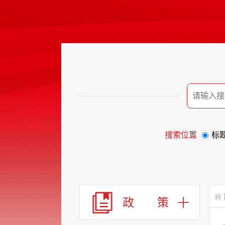
搜索位置
标
政 策