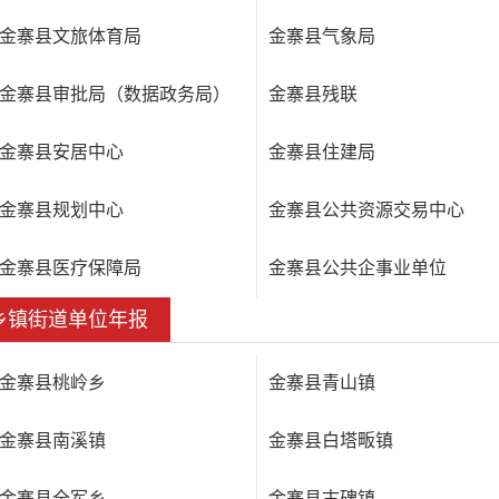
金寨县文旅体育局
金寨县气象局
金寨县审批局（数据政务局）
金寨县残联
金寨县安居中心
金寨县住建局
金寨县规划中心
金寨县公共资源交易中心
金寨县医疗保障局
金寨县公共企事业单位
乡镇街道单位年报
金寨县桃岭乡
金寨县青山镇
金寨县南溪镇
金寨县白塔畈镇
金寨县全军乡
金寨县古碑镇