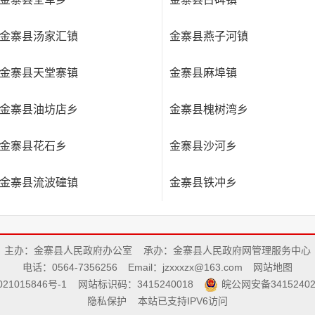
金寨县汤家汇镇
金寨县燕子河镇
金寨县天堂寨镇
金寨县麻埠镇
金寨县油坊店乡
金寨县槐树湾乡
金寨县花石乡
金寨县沙河乡
金寨县流波䃥镇
金寨县铁冲乡
主办：金寨县人民政府办公室
承办：金寨县人民政府网管理服务中心
电话：0564-7356256
Email：jzxxxzx@163.com
网站地图
21015846号-1
网站标识码：3415240018
皖公网安备34152402
隐私保护
本站已支持IPV6访问