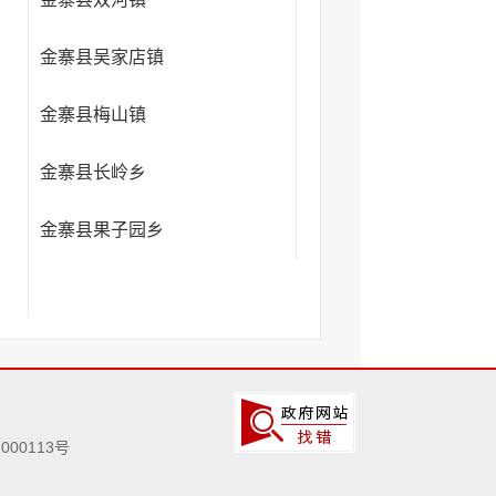
金寨县吴家店镇
金寨县梅山镇
金寨县长岭乡
金寨县果子园乡
000113号