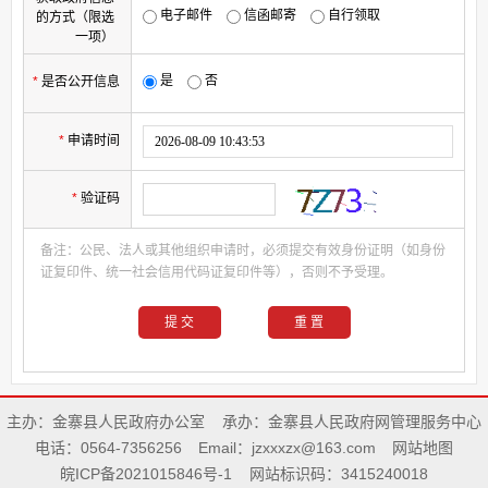
电子邮件
信函邮寄
自行领取
的方式（限选
一项）
是
否
*
是否公开信息
*
申请时间
*
验证码
备注：公民、法人或其他组织申请时，必须提交有效身份证明（如身份
证复印件、统一社会信用代码证复印件等），否则不予受理。
主办：金寨县人民政府办公室
承办：金寨县人民政府网管理服务中心
电话：0564-7356256
Email：jzxxxzx@163.com
网站地图
皖ICP备2021015846号-1
网站标识码：3415240018