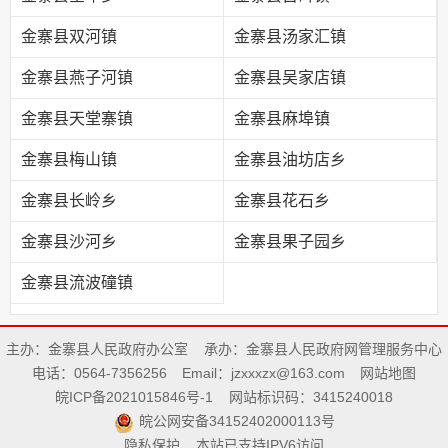
金寨县双河镇
金寨县汤家汇镇
金寨县燕子河镇
金寨县吴家店镇
金寨县天堂寨镇
金寨县麻埠镇
金寨县梅山镇
金寨县油坊店乡
金寨县长岭乡
金寨县花石乡
金寨县沙河乡
金寨县果子园乡
金寨县流波䃥镇
主办：金寨县人民政府办公室
承办：金寨县人民政府网管理服务中心
电话：0564-7356256
Email：jzxxxzx@163.com
网站地图
皖ICP备2021015846号-1
网站标识码：3415240018
皖公网安备34152402000113号
隐私保护
本站已支持IPV6访问