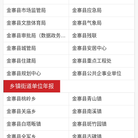
金寨县市场监管局
金寨县应急局
金寨县文旅体育局
金寨县气象局
金寨县审批局（数据政务局）
金寨县残联
金寨县城管局
金寨县安居中心
金寨县住建局
金寨县重点工程处
金寨县规划中心
金寨县公共企事业单位
乡镇街道单位年报
金寨县桃岭乡
金寨县青山镇
金寨县关庙乡
金寨县南溪镇
金寨县白塔畈镇
金寨县斑竹园镇
金寨县全军乡
金寨县古碑镇