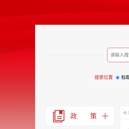
搜索位置
标
政 策