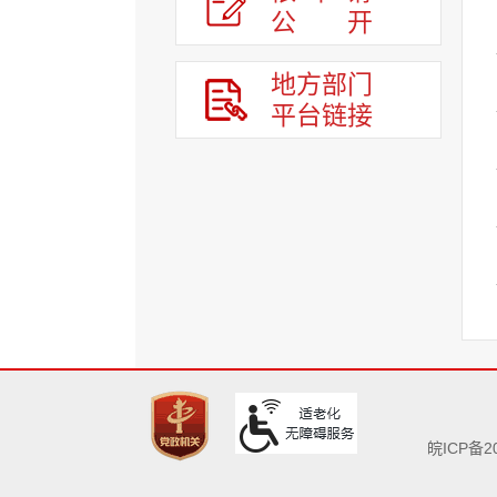
公
开
地方部门
平台链接
皖ICP备20