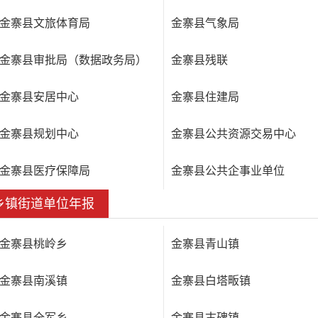
金寨县文旅体育局
金寨县气象局
金寨县审批局（数据政务局）
金寨县残联
金寨县安居中心
金寨县住建局
金寨县规划中心
金寨县公共资源交易中心
金寨县医疗保障局
金寨县公共企事业单位
乡镇街道单位年报
金寨县桃岭乡
金寨县青山镇
金寨县南溪镇
金寨县白塔畈镇
金寨县全军乡
金寨县古碑镇