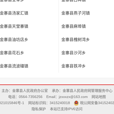
金寨县汤家汇镇
金寨县燕子河镇
金寨县天堂寨镇
金寨县麻埠镇
金寨县油坊店乡
金寨县槐树湾乡
金寨县花石乡
金寨县沙河乡
金寨县流波䃥镇
金寨县铁冲乡
主办：金寨县人民政府办公室
承办：金寨县人民政府网管理服务中心
电话：0564-7356256
Email：jzxxxzx@163.com
网站地图
21015846号-1
网站标识码：3415240018
皖公网安备34152402
隐私保护
本站已支持IPV6访问