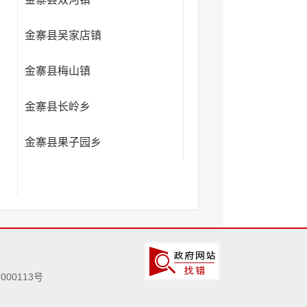
金寨县吴家店镇
金寨县梅山镇
金寨县长岭乡
金寨县果子园乡
000113号