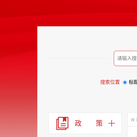
搜索位置
标
政 策