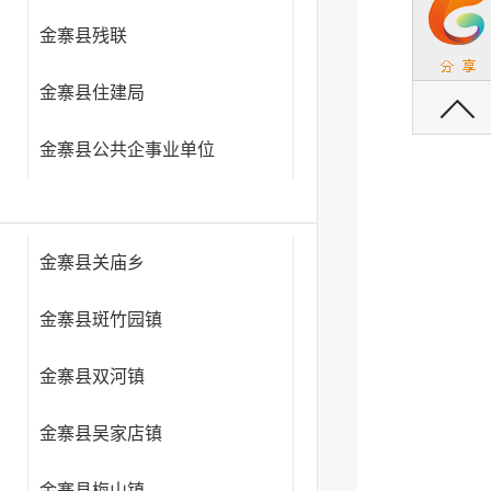
）
金寨县残联
返回顶部
金寨县住建局
金寨县公共企事业单位
金寨县关庙乡
金寨县斑竹园镇
金寨县双河镇
金寨县吴家店镇
金寨县梅山镇