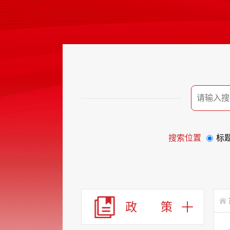
搜索位置
标
政 策