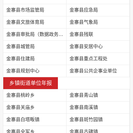
金寨县市场监管局
金寨县应急局
金寨县文旅体育局
金寨县气象局
金寨县审批局（数据政务局）
金寨县残联
金寨县城管局
金寨县安居中心
金寨县住建局
金寨县重点工程处
金寨县规划中心
金寨县公共企事业单位
乡镇街道单位年报
金寨县桃岭乡
金寨县青山镇
金寨县关庙乡
金寨县南溪镇
金寨县白塔畈镇
金寨县斑竹园镇
金寨县全军乡
金寨县古碑镇