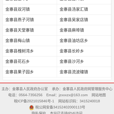
金寨县双河镇
金寨县汤家汇镇
金寨县燕子河镇
金寨县吴家店镇
金寨县天堂寨镇
金寨县麻埠镇
金寨县梅山镇
金寨县油坊店乡
金寨县槐树湾乡
金寨县长岭乡
金寨县花石乡
金寨县沙河乡
金寨县果子园乡
金寨县流波䃥镇
主办：金寨县人民政府办公室
承办：金寨县人民政府网管理服务中心
电话：0564-7356256
Email：jzxxxzx@163.com
网站地图
皖ICP备2021015846号-1
网站标识码：3415240018
皖公网安备34152402000113号
隐私保护
本站已支持IPV6访问