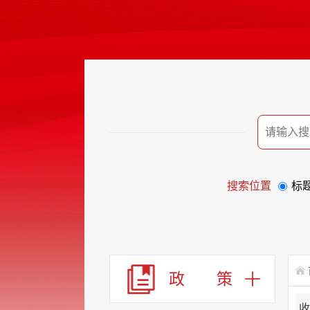
搜索位置
标
政 策