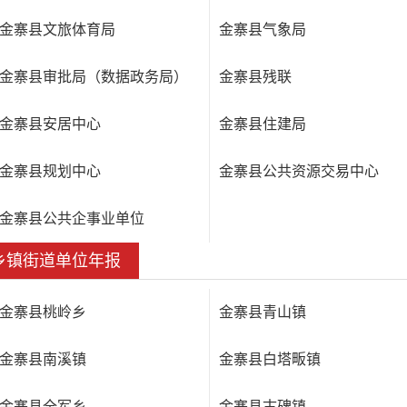
金寨县文旅体育局
金寨县气象局
金寨县审批局（数据政务局）
金寨县残联
金寨县安居中心
金寨县住建局
金寨县规划中心
金寨县公共资源交易中心
金寨县公共企事业单位
乡镇街道单位年报
金寨县桃岭乡
金寨县青山镇
金寨县南溪镇
金寨县白塔畈镇
金寨县全军乡
金寨县古碑镇