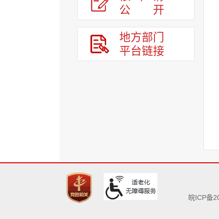
公
开
地方部门
平台链接
皖ICP备20