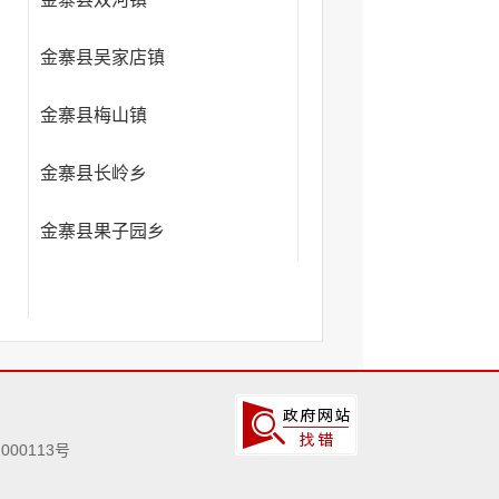
金寨县吴家店镇
金寨县梅山镇
金寨县长岭乡
金寨县果子园乡
000113号