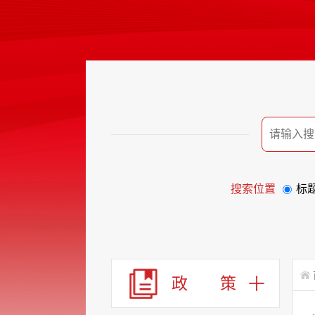
搜索位置
标
政 策