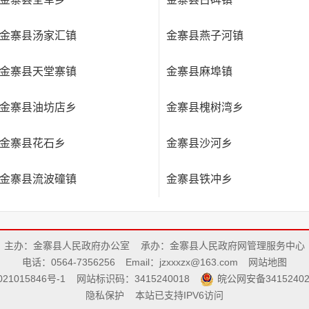
金寨县汤家汇镇
金寨县燕子河镇
金寨县天堂寨镇
金寨县麻埠镇
金寨县油坊店乡
金寨县槐树湾乡
金寨县花石乡
金寨县沙河乡
金寨县流波䃥镇
金寨县铁冲乡
主办：金寨县人民政府办公室
承办：金寨县人民政府网管理服务中心
电话：0564-7356256
Email：jzxxxzx@163.com
网站地图
21015846号-1
网站标识码：3415240018
皖公网安备34152402
隐私保护
本站已支持IPV6访问