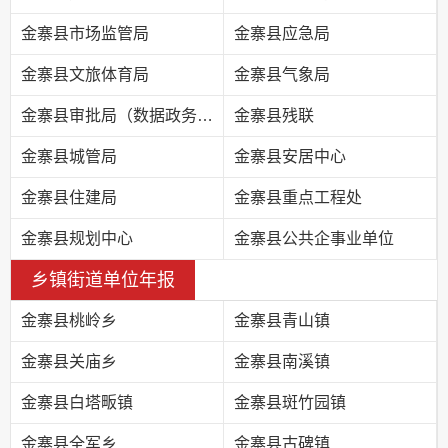
金寨县市场监管局
金寨县应急局
金寨县文旅体育局
金寨县气象局
金寨县审批局（数据政务局）
金寨县残联
金寨县城管局
金寨县安居中心
金寨县住建局
金寨县重点工程处
金寨县规划中心
金寨县公共企事业单位
乡镇街道单位年报
金寨县桃岭乡
金寨县青山镇
金寨县关庙乡
金寨县南溪镇
金寨县白塔畈镇
金寨县斑竹园镇
金寨县全军乡
金寨县古碑镇