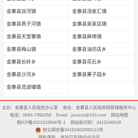
金寨县双河镇
金寨县汤家汇镇
金寨县燕子河镇
金寨县吴家店镇
金寨县天堂寨镇
金寨县麻埠镇
金寨县梅山镇
金寨县油坊店乡
金寨县长岭乡
金寨县花石乡
金寨县沙河乡
金寨县果子园乡
金寨县流波䃥镇
主办：金寨县人民政府办公室
承办：金寨县人民政府网管理服务中心
电话：0564-7356256
Email：jzxxxzx@163.com
网站地图
皖ICP备2021015846号-1
网站标识码：3415240018
皖公网安备34152402000113号
隐私保护
本站已支持IPV6访问