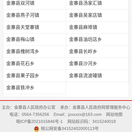
金寨县双河镇
金寨县汤家汇镇
金寨县燕子河镇
金寨县吴家店镇
金寨县天堂寨镇
金寨县麻埠镇
金寨县梅山镇
金寨县油坊店乡
金寨县槐树湾乡
金寨县长岭乡
金寨县花石乡
金寨县沙河乡
金寨县果子园乡
金寨县流波䃥镇
金寨县铁冲乡
主办：金寨县人民政府办公室
承办：金寨县人民政府网管理服务中心
电话：0564-7356256
Email：jzxxxzx@163.com
网站地图
皖ICP备2021015846号-1
网站标识码：3415240018
皖公网安备34152402000113号