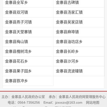
金寨县全军乡
金寨县古碑镇
金寨县双河镇
金寨县汤家汇镇
金寨县燕子河镇
金寨县吴家店镇
金寨县天堂寨镇
金寨县麻埠镇
金寨县梅山镇
金寨县油坊店乡
金寨县槐树湾乡
金寨县长岭乡
金寨县花石乡
金寨县沙河乡
金寨县果子园乡
金寨县流波䃥镇
金寨县铁冲乡
主办：金寨县人民政府办公室
承办：金寨县人民政府网管理服务中心
电话：0564-7356256
Email：jzxxxzx@163.com
网站地图