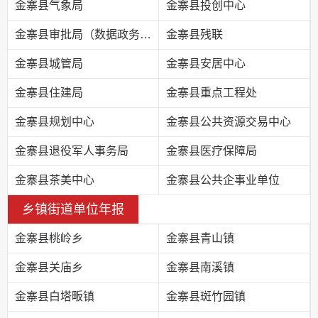
金寨县气象局
金寨县投创中心
金寨县审批局（数据政务局）
金寨县残联
金寨县城管局
金寨县安居中心
金寨县住建局
金寨县重点工程处
金寨县规划中心
金寨县公共资源交易中心
金寨县退役军人事务局
金寨县医疗保障局
金寨县茶美中心
金寨县公共企事业单位
乡镇街道单位年报
金寨县桃岭乡
金寨县青山镇
金寨县关庙乡
金寨县南溪镇
金寨县白塔畈镇
金寨县斑竹园镇