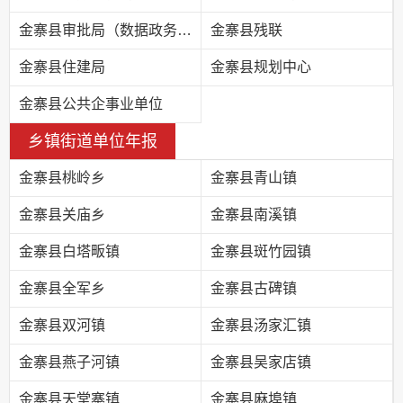
金寨县审批局（数据政务局）
金寨县残联
金寨县住建局
金寨县规划中心
金寨县公共企事业单位
乡镇街道单位年报
金寨县桃岭乡
金寨县青山镇
金寨县关庙乡
金寨县南溪镇
金寨县白塔畈镇
金寨县斑竹园镇
金寨县全军乡
金寨县古碑镇
金寨县双河镇
金寨县汤家汇镇
金寨县燕子河镇
金寨县吴家店镇
金寨县天堂寨镇
金寨县麻埠镇