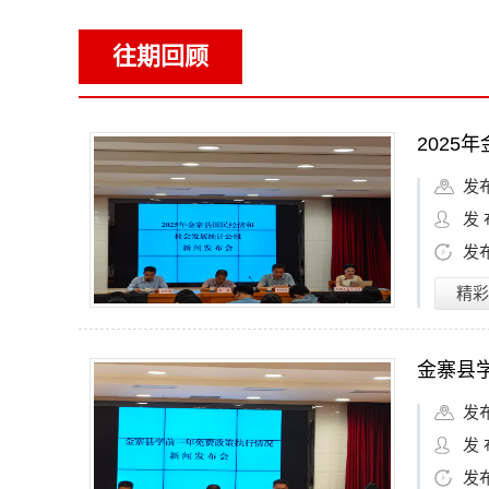
往期回顾
2025
发
发 
发
精彩
金寨县
发
发 
发