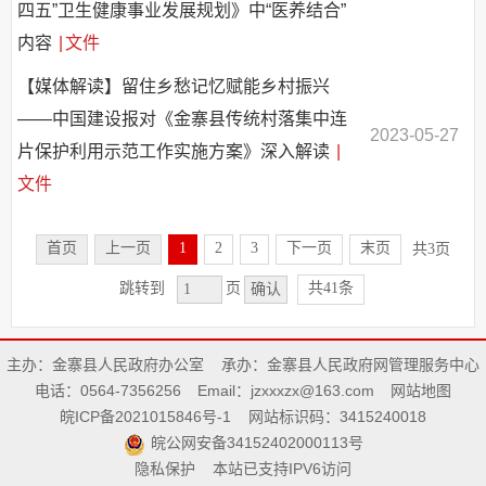
四五”卫生健康事业发展规划》中“医养结合”
内容
|
文件
【媒体解读】留住乡愁记忆赋能乡村振兴
——中国建设报对《金寨县传统村落集中连
2023-05-27
片保护利用示范工作实施方案》深入解读
|
文件
首页
上一页
1
2
3
下一页
末页
共3页
共41条
跳转到
页
确认
主办：金寨县人民政府办公室
承办：金寨县人民政府网管理服务中心
电话：0564-7356256
Email：jzxxxzx@163.com
网站地图
皖ICP备2021015846号-1
网站标识码：3415240018
皖公网安备34152402000113号
隐私保护
本站已支持IPV6访问