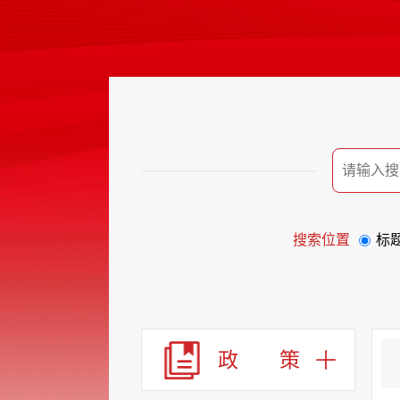
搜索位置
标
政 策