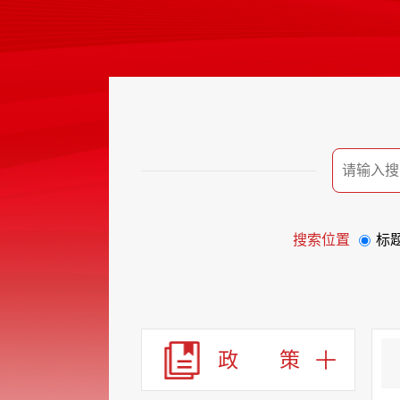
搜索位置
标
政 策