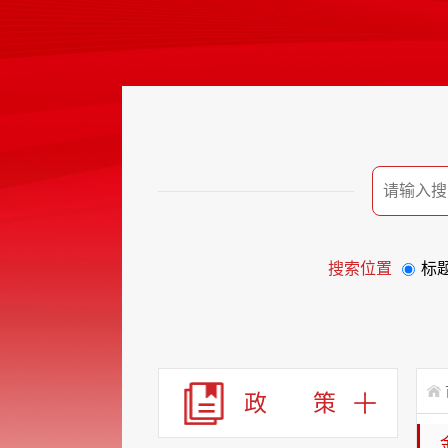
搜索位置
标
政 策