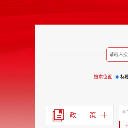
搜索位置
标
政 策