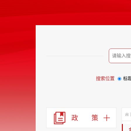
搜索位置
标
政 策